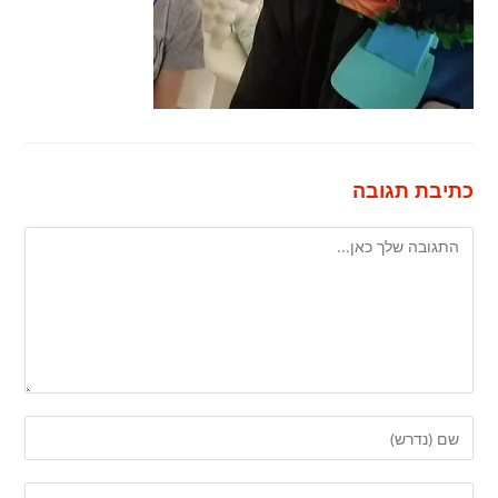
כתיבת תגובה
להגיב
הזן
את
השם
הזן